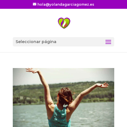
hola@yolandagarciagomez.es
Seleccionar página