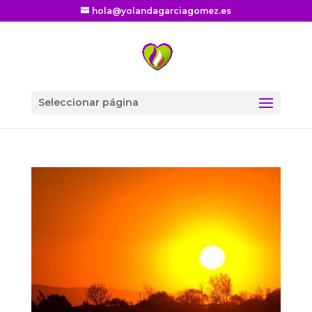
hola@yolandagarciagomez.es
Seleccionar página