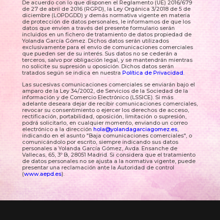
De acuerdo con lo que disponen el Reglamento (UE) 2016/679
de 27 de abril de 2016 (RGPD), la Ley Orgánica 3/2018 de 5 de
diciembre (LOPDGDD) y demás normativa vigente en materia
de protección de datos personales, le informamos de que los
datos que envíen a través del presente formulario serán
incluidos en un fichero de tratamiento de datos propiedad de
Yolanda García Gómez. Dichos datos serán utilizados
exclusivamente para el envío de comunicaciones comerciales
que pueden ser de su interés. Sus datos no se cederán a
terceros, salvo por obligación legal, y se mantendrán mientras
no solicite su supresión u oposición. Dichos datos serán
tratados según se indica en nuestra
Política de Privacidad.
Las sucesivas comunicaciones comerciales se enviarán bajo el
amparo de la Ley 34/2002, de Servicios de la Sociedad de la
información y de Comercio Electrónico (LSSICE). Si más
adelante deseara dejar de recibir comunicaciones comerciales,
revocar su consentimiento o ejercer los derechos de acceso,
rectificación, portabilidad, oposición, limitación o supresión,
podrá solicitarlo, en cualquier momento, enviando un correo
electrónico a la dirección
hola@yolandagarciagomez.es
,
indicando en el asunto "Baja comunicaciones comerciales", o
comunicándolo por escrito, siempre indicando sus datos
personales a Yolanda García Gómez, Avda. Ensanche de
Vallecas, 65, 3º B, 28051 Madrid. Si considera que el tratamiento
de datos personales no se ajusta a la normativa vigente, puede
presentar una reclamación ante la Autoridad de control
(
www.aepd.es
).