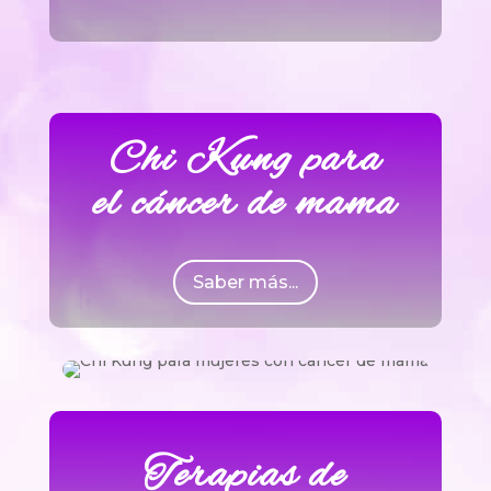
Chi Kung para
el cáncer de mama
Saber más...
Terapias de