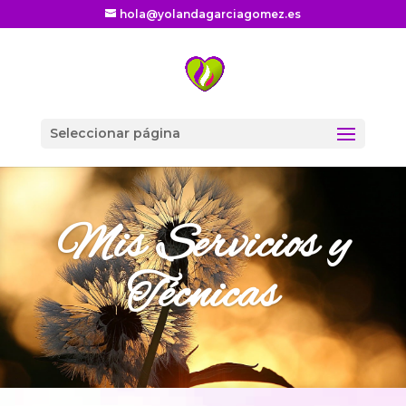
hola@yolandagarciagomez.es
Seleccionar página
Mis Servicios y
Técnicas