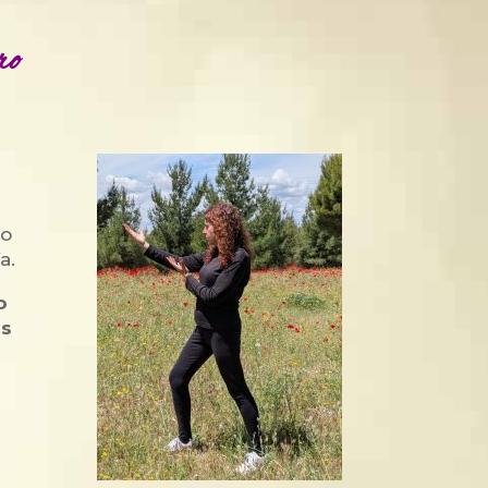
ro
ro
a.
o
ás