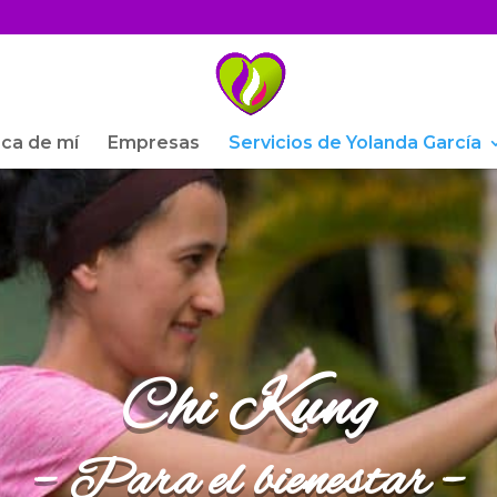
ca de mí
Empresas
Servicios de Yolanda García
Chi Kung
– Para el bienestar –