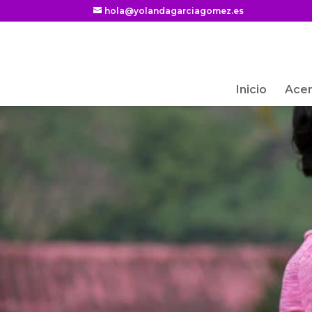
hola@yolandagarciagomez.es
Inicio
Acer