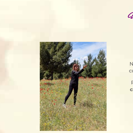
U
N
c
c